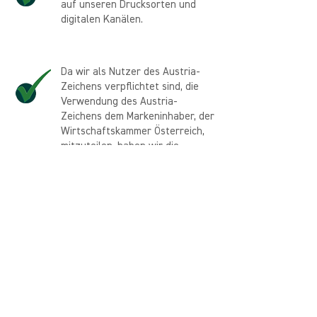
auf unseren Drucksorten und
digitalen Kanälen.
Da wir als Nutzer des Austria-
Zeichens verpflichtet sind, die
Verwendung des Austria-
Zeichens dem Markeninhaber, der
Wirtschaftskammer Österreich,
mitzuteilen, haben wir die
Verwendung der Marke bei der
WKO eintragen lassen.
Der Markeninhaber, die
Wirtschaftskammer Österreich, behält
sich das jederzeitige Recht vor, diese
Nutzungsrichtlinien zu ändern.